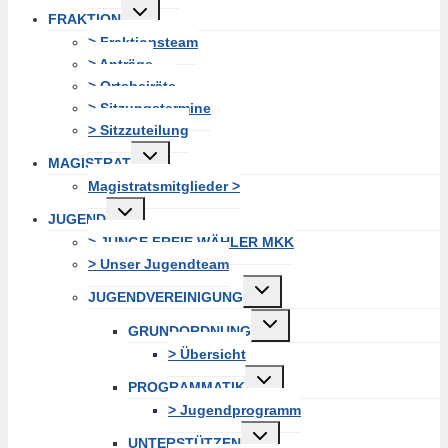
Untermenü
FRAKTION
erweitern
> Fraktionsteam
> Anträge
> Ortsbeiräte
> Sitzungstermine
> Sitzzuteilung
Untermenü
MAGISTRAT
erweitern
Magistratsmitglieder >
Untermenü
JUGEND
erweitern
> JUNGE FREIE WÄHLER MKK
> Unser Jugendteam
Untermenü
JUGENDVEREINIGUNG
erweitern
Untermenü
GRUNDORDNUNG
erweitern
> Übersicht
Untermenü
PROGRAMMATIK
erweitern
> Jugendprogramm
Untermenü
UNTERSTÜTZEN
erweitern