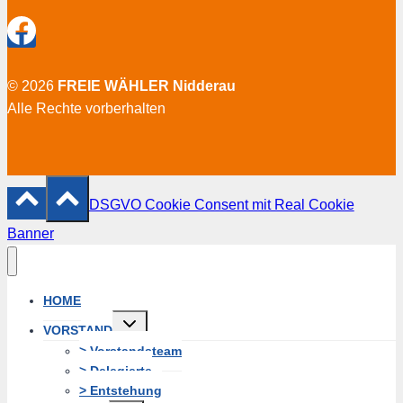
© 2026
FREIE WÄHLER Nidderau
Alle Rechte vorberhalten
DSGVO Cookie Consent mit Real Cookie
Banner
HOME
Untermenü
VORSTAND
erweitern
> Vorstandsteam
> Delegierte
> Entstehung