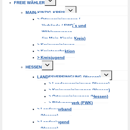
FREIE WÄHLER
erweitern
Untermenü
MAIN-KINZIG-KREIS
erweitern
> Ortsvereinigungen /
Verbände / FWG´s und
Wählergruppen
(im Main-Kinzig-Kreis)
> Kreisvereinigung
> Kreistagsfraktion
> Kreisjugend
Untermenü
HESSEN
erweitern
Untermenü
LANDESVEREINIGUNG (Hessen)
erweitern
> Landesvereinigung (Hessen)
> Kreisvereinigungen (Hessen)
> Ortsvereinigungen (Hessen)
> Bildungswerk (FWK)
> Landesverband
(Hessen)
> Landesjugend
(Hessen)