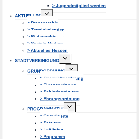
> Jugendmitglied werden
Untermenü
AKTUELLES
erweitern
> Pressearchiv
> Terminkalender
> Bilderarchiv
> Soziale Medien
> Aktuelles Hessen
Untermenü
STADTVEREINIGUNG
erweitern
Untermenü
GRUNDORDNUNG
erweitern
> Geschäftsordnung
> Finanzordnung
> Schiedsordnung
> Ehrungsordnung
Untermenü
PROGRAMMATIK
erweitern
> Grundwerte
> Satzung
> Leitlinien
> Programm