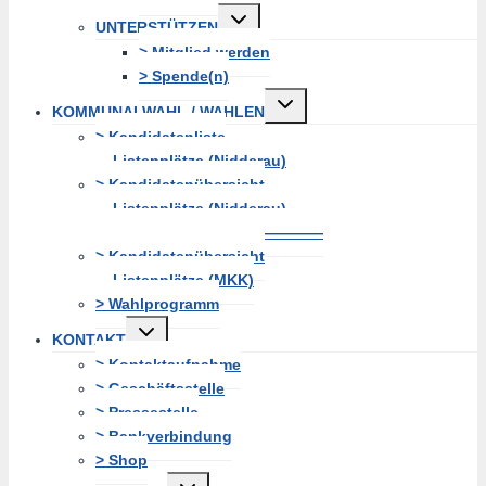
Untermenü
UNTERSTÜTZEN
erweitern
> Mitglied werden
> Spende(n)
Untermenü
KOMMUNALWAHL / WAHLEN
erweitern
> Kandidatenliste
Listenplätze (Nidderau)
> Kandidatenübersicht
Listenplätze (Nidderau)
———————————————
> Kandidatenübersicht
Listenplätze (MKK)
> Wahlprogramm
Untermenü
KONTAKT
erweitern
> Kontaktaufnahme
> Geschäftsstelle
> Pressestelle
> Bankverbindung
> Shop
Untermenü