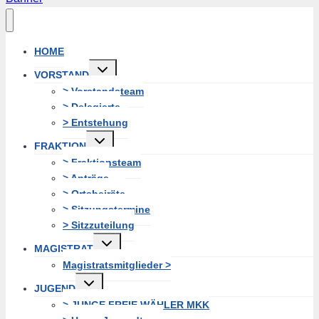
HOME
Untermenü
VORSTAND
erweitern
> Vorstandsteam
> Delegierte
> Entstehung
Untermenü
FRAKTION
erweitern
> Fraktionsteam
> Anträge
> Ortsbeiräte
> Sitzungstermine
> Sitzzuteilung
Untermenü
MAGISTRAT
erweitern
Magistratsmitglieder >
Untermenü
JUGEND
erweitern
> JUNGE FREIE WÄHLER MKK