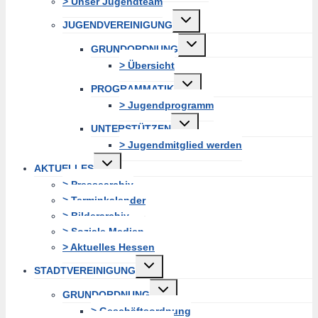
> Unser Jugendteam
Untermenü
JUGENDVEREINIGUNG
erweitern
Untermenü
GRUNDORDNUNG
erweitern
> Übersicht
Untermenü
PROGRAMMATIK
erweitern
> Jugendprogramm
Untermenü
UNTERSTÜTZEN
erweitern
> Jugendmitglied werden
Untermenü
AKTUELLES
erweitern
> Pressearchiv
> Terminkalender
> Bilderarchiv
> Soziale Medien
> Aktuelles Hessen
Untermenü
STADTVEREINIGUNG
erweitern
Untermenü
GRUNDORDNUNG
erweitern
> Geschäftsordnung