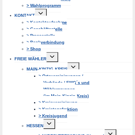
> Wahlprogramm
Untermenü
KONTAKT
erweitern
> Kontaktaufnahme
> Geschäftsstelle
> Pressestelle
> Bankverbindung
> Shop
Untermenü
FREIE WÄHLER
erweitern
Untermenü
MAIN-KINZIG-KREIS
erweitern
> Ortsvereinigungen /
Verbände / FWG´s und
Wählergruppen
(im Main-Kinzig-Kreis)
> Kreisvereinigung
> Kreistagsfraktion
> Kreisjugend
Untermenü
HESSEN
erweitern
Untermenü