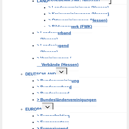
LANDESVEREINIGUNG (Hessen)
erweitern
> Landesvereinigung (Hessen)
> Kreisvereinigungen (Hessen)
> Ortsvereinigungen (Hessen)
> Bildungswerk (FWK)
> Landesverband
(Hessen)
> Landesjugend
(Hessen)
> Vereinigungen /
Verbände (Hessen)
Untermenü
DEUTSCHLAND
erweitern
> Bundesvereinigung
> Bundesverband
> Bundesjugend
> Bundesländervereinigungen
Untermenü
EUROPA
erweitern
> Europafraktion
> Europapartner
> Europajugend