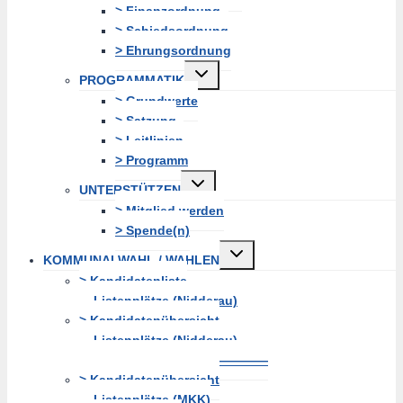
> Finanzordnung
> Schiedsordnung
> Ehrungsordnung
Untermenü
PROGRAMMATIK
erweitern
> Grundwerte
> Satzung
> Leitlinien
> Programm
Untermenü
UNTERSTÜTZEN
erweitern
> Mitglied werden
> Spende(n)
Untermenü
KOMMUNALWAHL / WAHLEN
erweitern
> Kandidatenliste
Listenplätze (Nidderau)
> Kandidatenübersicht
Listenplätze (Nidderau)
———————————————
> Kandidatenübersicht
Listenplätze (MKK)