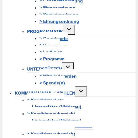
> Geschäftsordnung
> Finanzordnung
> Schiedsordnung
> Ehrungsordnung
Untermenü
PROGRAMMATIK
erweitern
> Grundwerte
> Satzung
> Leitlinien
> Programm
Untermenü
UNTERSTÜTZEN
erweitern
> Mitglied werden
> Spende(n)
Untermenü
KOMMUNALWAHL / WAHLEN
erweitern
> Kandidatenliste
Listenplätze (Nidderau)
> Kandidatenübersicht
Listenplätze (Nidderau)
———————————————
> Kandidatenübersicht