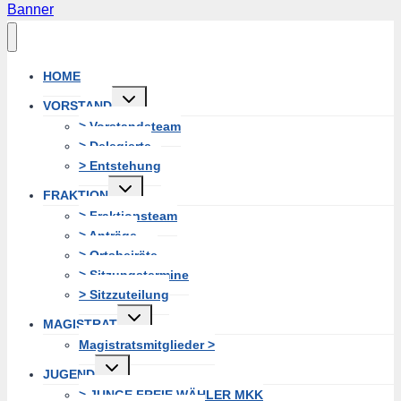
Banner
HOME
Untermenü
VORSTAND
erweitern
> Vorstandsteam
> Delegierte
> Entstehung
Untermenü
FRAKTION
erweitern
> Fraktionsteam
> Anträge
> Ortsbeiräte
> Sitzungstermine
> Sitzzuteilung
Untermenü
MAGISTRAT
erweitern
Magistratsmitglieder >
Untermenü
JUGEND
erweitern
> JUNGE FREIE WÄHLER MKK