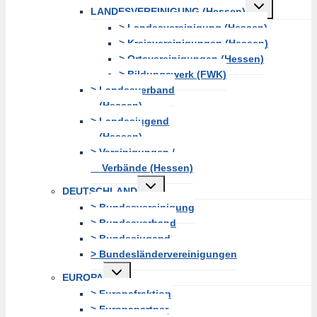
Untermenü
LANDESVEREINIGUNG (Hessen)
erweitern
> Landesvereinigung (Hessen)
> Kreisvereinigungen (Hessen)
> Ortsvereinigungen (Hessen)
> Bildungswerk (FWK)
> Landesverband
(Hessen)
> Landesjugend
(Hessen)
> Vereinigungen /
Verbände (Hessen)
Untermenü
DEUTSCHLAND
erweitern
> Bundesvereinigung
> Bundesverband
> Bundesjugend
> Bundesländervereinigungen
Untermenü
EUROPA
erweitern
> Europafraktion
> Europapartner