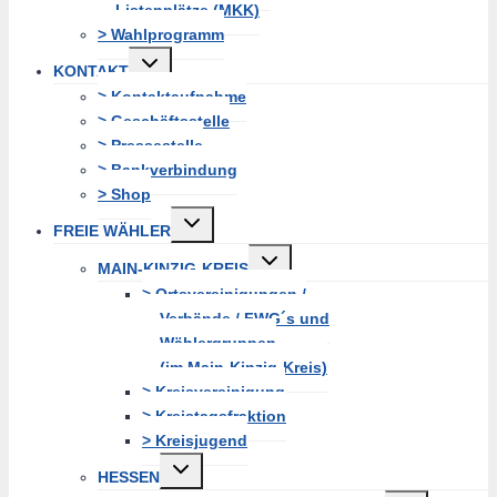
Listenplätze (MKK)
> Wahlprogramm
Untermenü
KONTAKT
erweitern
> Kontaktaufnahme
> Geschäftsstelle
> Pressestelle
> Bankverbindung
> Shop
Untermenü
FREIE WÄHLER
erweitern
Untermenü
MAIN-KINZIG-KREIS
erweitern
> Ortsvereinigungen /
Verbände / FWG´s und
Wählergruppen
(im Main-Kinzig-Kreis)
> Kreisvereinigung
> Kreistagsfraktion
> Kreisjugend
Untermenü
HESSEN
erweitern