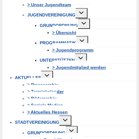
> Unser Jugendteam
Untermenü
JUGENDVEREINIGUNG
erweitern
Untermenü
GRUNDORDNUNG
erweitern
> Übersicht
Untermenü
PROGRAMMATIK
erweitern
> Jugendprogramm
Untermenü
UNTERSTÜTZEN
erweitern
> Jugendmitglied werden
Untermenü
AKTUELLES
erweitern
> Pressearchiv
> Terminkalender
> Bilderarchiv
> Soziale Medien
> Aktuelles Hessen
Untermenü
STADTVEREINIGUNG
erweitern
Untermenü
GRUNDORDNUNG
erweitern