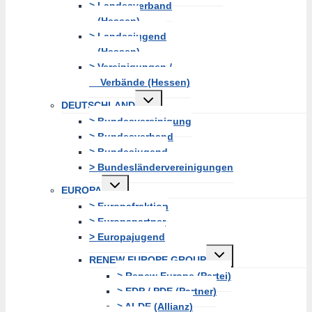
> Landesverband
(Hessen)
> Landesjugend
(Hessen)
> Vereinigungen /
Verbände (Hessen)
Untermenü
DEUTSCHLAND
erweitern
> Bundesvereinigung
> Bundesverband
> Bundesjugend
> Bundesländervereinigungen
Untermenü
EUROPA
erweitern
> Europafraktion
> Europapartner
> Europajugend
Untermenü
RENEW EUROPE GROUP
erweitern
> Renew Europe (Partei)
> EDP / PDE (Partner)
> ALDE (Allianz)