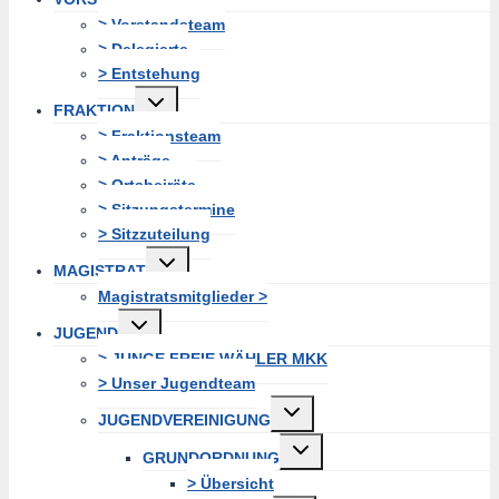
erweitern
> Vorstandsteam
> Delegierte
> Entstehung
Untermenü
FRAKTION
erweitern
> Fraktionsteam
> Anträge
> Ortsbeiräte
> Sitzungstermine
> Sitzzuteilung
Untermenü
MAGISTRAT
erweitern
Magistratsmitglieder >
Untermenü
JUGEND
erweitern
> JUNGE FREIE WÄHLER MKK
> Unser Jugendteam
Untermenü
JUGENDVEREINIGUNG
erweitern
Untermenü
GRUNDORDNUNG
erweitern
> Übersicht