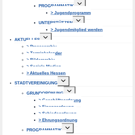
Untermenü
PROGRAMMATIK
erweitern
> Jugendprogramm
Untermenü
UNTERSTÜTZEN
erweitern
> Jugendmitglied werden
Untermenü
AKTUELLES
erweitern
> Pressearchiv
> Terminkalender
> Bilderarchiv
> Soziale Medien
> Aktuelles Hessen
Untermenü
STADTVEREINIGUNG
erweitern
Untermenü
GRUNDORDNUNG
erweitern
> Geschäftsordnung
> Finanzordnung
> Schiedsordnung
> Ehrungsordnung
Untermenü
PROGRAMMATIK
erweitern