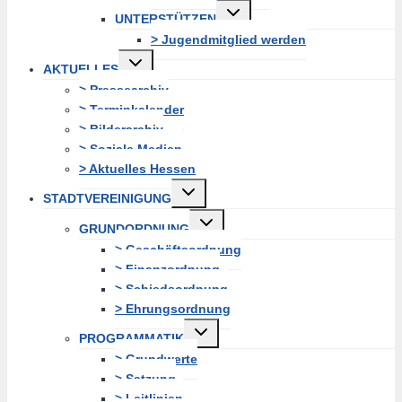
Untermenü
UNTERSTÜTZEN
erweitern
> Jugendmitglied werden
Untermenü
AKTUELLES
erweitern
> Pressearchiv
> Terminkalender
> Bilderarchiv
> Soziale Medien
> Aktuelles Hessen
Untermenü
STADTVEREINIGUNG
erweitern
Untermenü
GRUNDORDNUNG
erweitern
> Geschäftsordnung
> Finanzordnung
> Schiedsordnung
> Ehrungsordnung
Untermenü
PROGRAMMATIK
erweitern
> Grundwerte
> Satzung
> Leitlinien