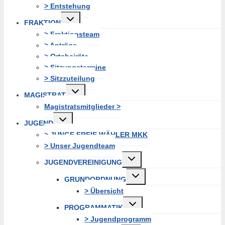
> Entstehung
Untermenü
FRAKTION
erweitern
> Fraktionsteam
> Anträge
> Ortsbeiräte
> Sitzungstermine
> Sitzzuteilung
Untermenü
MAGISTRAT
erweitern
Magistratsmitglieder >
Untermenü
JUGEND
erweitern
> JUNGE FREIE WÄHLER MKK
> Unser Jugendteam
Untermenü
JUGENDVEREINIGUNG
erweitern
Untermenü
GRUNDORDNUNG
erweitern
> Übersicht
Untermenü
PROGRAMMATIK
erweitern
> Jugendprogramm