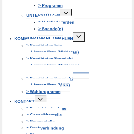
> Programm
Untermenü
UNTERSTÜTZEN
erweitern
> Mitglied werden
> Spende(n)
Untermenü
KOMMUNALWAHL / WAHLEN
erweitern
> Kandidatenliste
Listenplätze (Nidderau)
> Kandidatenübersicht
Listenplätze (Nidderau)
———————————————
> Kandidatenübersicht
Listenplätze (MKK)
> Wahlprogramm
Untermenü
KONTAKT
erweitern
> Kontaktaufnahme
> Geschäftsstelle
> Pressestelle
> Bankverbindung