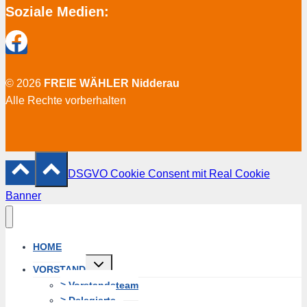
Soziale Medien:
© 2026
FREIE WÄHLER Nidderau
Alle Rechte vorberhalten
DSGVO Cookie Consent mit Real Cookie
Banner
HOME
Untermenü
VORSTAND
erweitern
> Vorstandsteam
> Delegierte