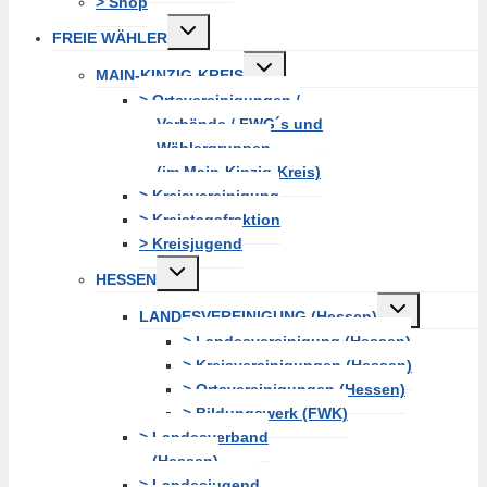
> Shop
Untermenü
FREIE WÄHLER
erweitern
Untermenü
MAIN-KINZIG-KREIS
erweitern
> Ortsvereinigungen /
Verbände / FWG´s und
Wählergruppen
(im Main-Kinzig-Kreis)
> Kreisvereinigung
> Kreistagsfraktion
> Kreisjugend
Untermenü
HESSEN
erweitern
Untermenü
LANDESVEREINIGUNG (Hessen)
erweitern
> Landesvereinigung (Hessen)
> Kreisvereinigungen (Hessen)
> Ortsvereinigungen (Hessen)
> Bildungswerk (FWK)
> Landesverband
(Hessen)
> Landesjugend