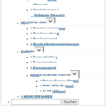
(Hessen)
> Vereinigungen /
Verbände (Hessen)
Untermenü
DEUTSCHLAND
erweitern
> Bundesvereinigung
> Bundesverband
> Bundesjugend
> Bundesländervereinigungen
Untermenü
EUROPA
erweitern
> Europafraktion
> Europapartner
> Europajugend
Untermenü
RENEW EUROPE GROUP
erweitern
> Renew Europe (Partei)
> EDP / PDE (Partner)
> ALDE (Allianz)
> MEHR ERFAHREN
Search