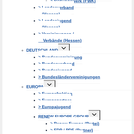
> Bildungswerk (FWK)
> Landesverband
(Hessen)
> Landesjugend
(Hessen)
> Vereinigungen /
Verbände (Hessen)
Untermenü
DEUTSCHLAND
erweitern
> Bundesvereinigung
> Bundesverband
> Bundesjugend
> Bundesländervereinigungen
Untermenü
EUROPA
erweitern
> Europafraktion
> Europapartner
> Europajugend
Untermenü
RENEW EUROPE GROUP
erweitern
> Renew Europe (Partei)
> EDP / PDE (Partner)