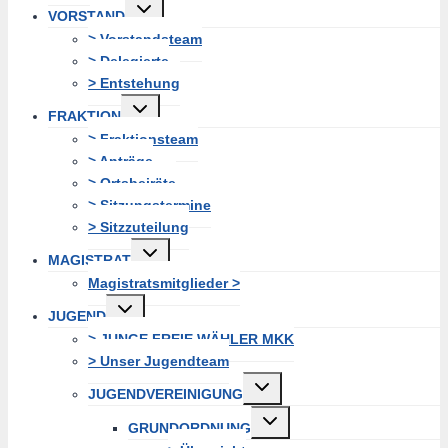
Untermenü
VORSTAND
erweitern
> Vorstandsteam
> Delegierte
> Entstehung
Untermenü
FRAKTION
erweitern
> Fraktionsteam
> Anträge
> Ortsbeiräte
> Sitzungstermine
> Sitzzuteilung
Untermenü
MAGISTRAT
erweitern
Magistratsmitglieder >
Untermenü
JUGEND
erweitern
> JUNGE FREIE WÄHLER MKK
> Unser Jugendteam
Untermenü
JUGENDVEREINIGUNG
erweitern
Untermenü
GRUNDORDNUNG
erweitern