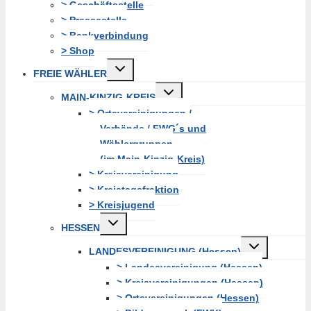
> Geschäftsstelle
> Pressestelle
> Bankverbindung
> Shop
Untermenü
FREIE WÄHLER
erweitern
Untermenü
MAIN-KINZIG-KREIS
erweitern
> Ortsvereinigungen /
Verbände / FWG´s und
Wählergruppen
(im Main-Kinzig-Kreis)
> Kreisvereinigung
> Kreistagsfraktion
> Kreisjugend
Untermenü
HESSEN
erweitern
Untermenü
LANDESVEREINIGUNG (Hessen)
erweitern
> Landesvereinigung (Hessen)
> Kreisvereinigungen (Hessen)
> Ortsvereinigungen (Hessen)