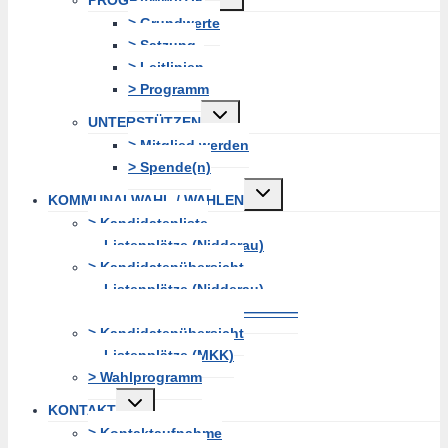
erweitern
> Grundwerte
> Satzung
> Leitlinien
> Programm
Untermenü
UNTERSTÜTZEN
erweitern
> Mitglied werden
> Spende(n)
Untermenü
KOMMUNALWAHL / WAHLEN
erweitern
> Kandidatenliste
Listenplätze (Nidderau)
> Kandidatenübersicht
Listenplätze (Nidderau)
———————————————
> Kandidatenübersicht
Listenplätze (MKK)
> Wahlprogramm
Untermenü
KONTAKT
erweitern
> Kontaktaufnahme