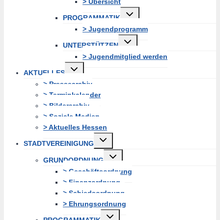
> Übersicht
Untermenü
PROGRAMMATIK
erweitern
> Jugendprogramm
Untermenü
UNTERSTÜTZEN
erweitern
> Jugendmitglied werden
Untermenü
AKTUELLES
erweitern
> Pressearchiv
> Terminkalender
> Bilderarchiv
> Soziale Medien
> Aktuelles Hessen
Untermenü
STADTVEREINIGUNG
erweitern
Untermenü
GRUNDORDNUNG
erweitern
> Geschäftsordnung
> Finanzordnung
> Schiedsordnung
> Ehrungsordnung
Untermenü
PROGRAMMATIK