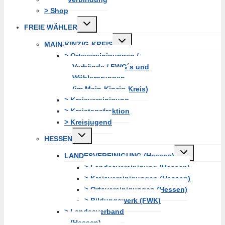
> Shop
Untermenü
FREIE WÄHLER
erweitern
Untermenü
MAIN-KINZIG-KREIS
erweitern
> Ortsvereinigungen /
Verbände / FWG´s und
Wählergruppen
(im Main-Kinzig-Kreis)
> Kreisvereinigung
> Kreistagsfraktion
> Kreisjugend
Untermenü
HESSEN
erweitern
Untermenü
LANDESVEREINIGUNG (Hessen)
erweitern
> Landesvereinigung (Hessen)
> Kreisvereinigungen (Hessen)
> Ortsvereinigungen (Hessen)
> Bildungswerk (FWK)
> Landesverband
(Hessen)