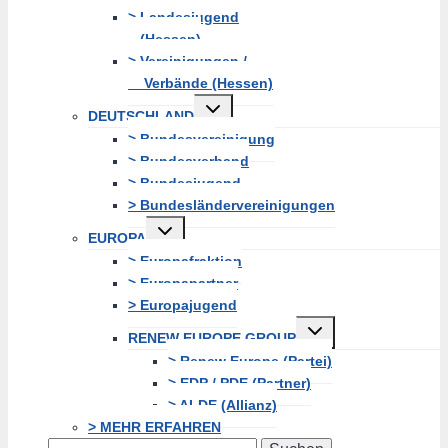
> Landesjugend
(Hessen)
> Vereinigungen /
Verbände (Hessen)
Untermenü
DEUTSCHLAND
erweitern
> Bundesvereinigung
> Bundesverband
> Bundesjugend
> Bundesländervereinigungen
Untermenü
EUROPA
erweitern
> Europafraktion
> Europapartner
> Europajugend
Untermenü
RENEW EUROPE GROUP
erweitern
> Renew Europe (Partei)
> EDP / PDE (Partner)
> ALDE (Allianz)
> MEHR ERFAHREN
Search