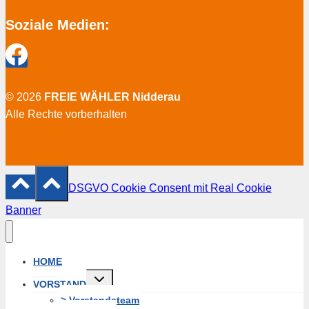
Soziale Medien:
© 2026
FREIE WÄHLER Nidderau
Alle Rechte vorberhalten
DSGVO Cookie Consent mit Real Cookie
Banner
HOME
Untermenü
VORSTAND
erweitern
> Vorstandsteam