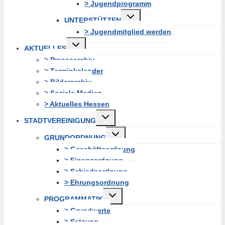
> Jugendprogramm
Untermenü
UNTERSTÜTZEN
erweitern
> Jugendmitglied werden
Untermenü
AKTUELLES
erweitern
> Pressearchiv
> Terminkalender
> Bilderarchiv
> Soziale Medien
> Aktuelles Hessen
Untermenü
STADTVEREINIGUNG
erweitern
Untermenü
GRUNDORDNUNG
erweitern
> Geschäftsordnung
> Finanzordnung
> Schiedsordnung
> Ehrungsordnung
Untermenü
PROGRAMMATIK
erweitern
> Grundwerte
> Satzung