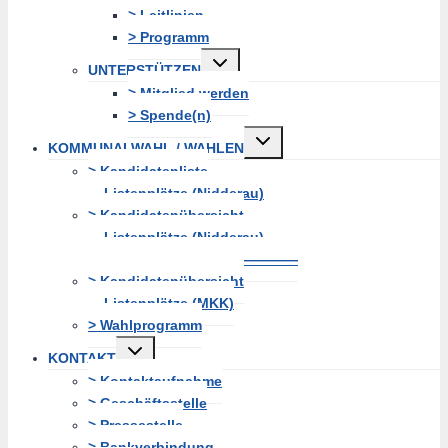
> Leitlinien
> Programm
Untermenü
UNTERSTÜTZEN
erweitern
> Mitglied werden
> Spende(n)
Untermenü
KOMMUNALWAHL / WAHLEN
erweitern
> Kandidatenliste
Listenplätze (Nidderau)
> Kandidatenübersicht
Listenplätze (Nidderau)
———————————————
> Kandidatenübersicht
Listenplätze (MKK)
> Wahlprogramm
Untermenü
KONTAKT
erweitern
> Kontaktaufnahme
> Geschäftsstelle
> Pressestelle
> Bankverbindung