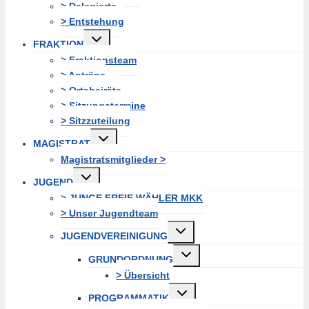
> Delegierte
> Entstehung
Untermenü
FRAKTION
erweitern
> Fraktionsteam
> Anträge
> Ortsbeiräte
> Sitzungstermine
> Sitzzuteilung
Untermenü
MAGISTRAT
erweitern
Magistratsmitglieder >
Untermenü
JUGEND
erweitern
> JUNGE FREIE WÄHLER MKK
> Unser Jugendteam
Untermenü
JUGENDVEREINIGUNG
erweitern
Untermenü
GRUNDORDNUNG
erweitern
> Übersicht
Untermenü
PROGRAMMATIK
erweitern