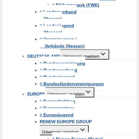
> Bildungswerk (FWK)
> Landesverband
(Hessen)
> Landesjugend
(Hessen)
> Vereinigungen /
Verbände (Hessen)
DEUTSCHLAND
Untermenü erweitern
> Bundesvereinigung
> Bundesverband
> Bundesjugend
> Bundesländervereinigungen
EUROPA
Untermenü erweitern
> Europafraktion
> Europapartner
> Europajugend
RENEW EUROPE GROUP
Untermenü erweitern
> Renew Europe (Partei)