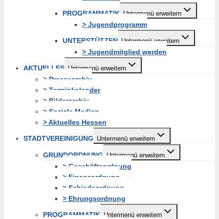
PROGRAMMATIK
Untermenü erweitern
> Jugendprogramm
UNTERSTÜTZEN
Untermenü erweitern
> Jugendmitglied werden
AKTUELLES
Untermenü erweitern
> Pressearchiv
> Terminkalender
> Bilderarchiv
> Soziale Medien
> Aktuelles Hessen
STADTVEREINIGUNG
Untermenü erweitern
GRUNDORDNUNG
Untermenü erweitern
> Geschäftsordnung
> Finanzordnung
> Schiedsordnung
> Ehrungsordnung
PROGRAMMATIK
Untermenü erweitern