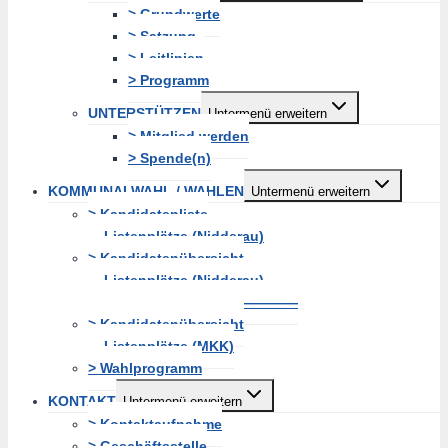
> Grundwerte
> Satzung
> Leitlinien
> Programm
UNTERSTÜTZEN
Untermenü erweitern
> Mitglied werden
> Spende(n)
KOMMUNALWAHL / WAHLEN
Untermenü erweitern
> Kandidatenliste
Listenplätze (Nidderau)
> Kandidatenübersicht
Listenplätze (Nidderau)
———————————————
> Kandidatenübersicht
Listenplätze (MKK)
> Wahlprogramm
KONTAKT
Untermenü erweitern
> Kontaktaufnahme
> Geschäftsstelle