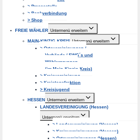
> Pressestelle
> Bankverbindung
> Shop
FREIE WÄHLER
Untermenü erweitern
MAIN-KINZIG-KREIS
Untermenü erweitern
> Ortsvereinigungen /
Verbände / FWG´s und
Wählergruppen
(im Main-Kinzig-Kreis)
> Kreisvereinigung
> Kreistagsfraktion
> Kreisjugend
HESSEN
Untermenü erweitern
LANDESVEREINIGUNG (Hessen)
Untermenü erweitern
> Landesvereinigung (Hessen)
> Kreisvereinigungen (Hessen)
> Ortsvereinigungen (Hessen)