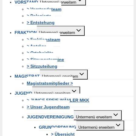
VORSTAND
Untermenü erweitern
> Vorstandsteam
> Delegierte
> Entstehung
FRAKTION
Untermenü erweitern
> Fraktionsteam
> Anträge
> Ortsbeiräte
> Sitzungstermine
> Sitzzuteilung
MAGISTRAT
Untermenü erweitern
Magistratsmitglieder >
JUGEND
Untermenü erweitern
> JUNGE FREIE WÄHLER MKK
> Unser Jugendteam
JUGENDVEREINIGUNG
Untermenü erweitern
GRUNDORDNUNG
Untermenü erweitern
> Übersicht