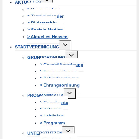
AKTUELLES
erweitern
> Pressearchiv
> Terminkalender
> Bilderarchiv
> Soziale Medien
> Aktuelles Hessen
Untermenü
STADTVEREINIGUNG
erweitern
Untermenü
GRUNDORDNUNG
erweitern
> Geschäftsordnung
> Finanzordnung
> Schiedsordnung
> Ehrungsordnung
Untermenü
PROGRAMMATIK
erweitern
> Grundwerte
> Satzung
> Leitlinien
> Programm
Untermenü
UNTERSTÜTZEN
erweitern