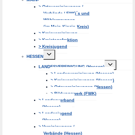
erweitern
> Ortsvereinigungen /
Verbände / FWG´s und
Wählergruppen
(im Main-Kinzig-Kreis)
> Kreisvereinigung
> Kreistagsfraktion
> Kreisjugend
Untermenü
HESSEN
erweitern
Untermenü
LANDESVEREINIGUNG (Hessen)
erweitern
> Landesvereinigung (Hessen)
> Kreisvereinigungen (Hessen)
> Ortsvereinigungen (Hessen)
> Bildungswerk (FWK)
> Landesverband
(Hessen)
> Landesjugend
(Hessen)
> Vereinigungen /
Verbände (Hessen)