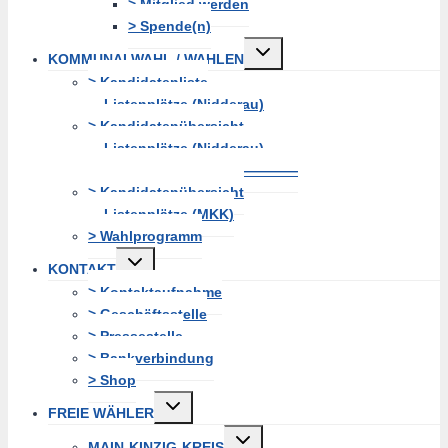
> Mitglied werden
> Spende(n)
Untermenü
KOMMUNALWAHL / WAHLEN
erweitern
> Kandidatenliste
Listenplätze (Nidderau)
> Kandidatenübersicht
Listenplätze (Nidderau)
———————————————
> Kandidatenübersicht
Listenplätze (MKK)
> Wahlprogramm
Untermenü
KONTAKT
erweitern
> Kontaktaufnahme
> Geschäftsstelle
> Pressestelle
> Bankverbindung
> Shop
Untermenü
FREIE WÄHLER
erweitern
Untermenü
MAIN-KINZIG-KREIS