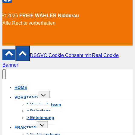
© 2026
FREIE WÄHLER Nidderau
Alle Rechte vorberhalten
DSGVO Cookie Consent mit Real Cookie
Banner
HOME
Untermenü
VORSTAND
erweitern
> Vorstandsteam
> Delegierte
> Entstehung
Untermenü
FRAKTION
erweitern
> Fraktionsteam