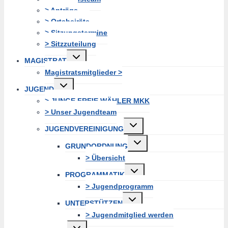
> Anträge
> Ortsbeiräte
> Sitzungstermine
> Sitzzuteilung
Untermenü
MAGISTRAT
erweitern
Magistratsmitglieder >
Untermenü
JUGEND
erweitern
> JUNGE FREIE WÄHLER MKK
> Unser Jugendteam
Untermenü
JUGENDVEREINIGUNG
erweitern
Untermenü
GRUNDORDNUNG
erweitern
> Übersicht
Untermenü
PROGRAMMATIK
erweitern
> Jugendprogramm
Untermenü
UNTERSTÜTZEN
erweitern
> Jugendmitglied werden
Untermenü