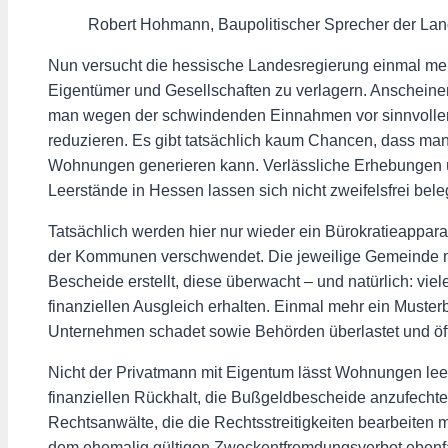
Robert Hohmann, Baupolitischer Sprecher der Lan
Nun versucht die hessische Landesregierung einmal meh
Eigentümer und Gesellschaften zu verlagern. Anscheinen
man wegen der schwindenden Einnahmen vor sinnvollen
reduzieren. Es gibt tatsächlich kaum Chancen, dass man
Wohnungen generieren kann. Verlässliche Erhebungen üb
Leerstände in Hessen lassen sich nicht zweifelsfrei bele
Tatsächlich werden hier nur wieder ein Bürokratieappar
der Kommunen verschwendet. Die jeweilige Gemeinde muss
Bescheide erstellt, diese überwacht – und natürlich: v
finanziellen Ausgleich erhalten. Einmal mehr ein Muster
Unternehmen schadet sowie Behörden überlastet und öff
Nicht der Privatmann mit Eigentum lässt Wohnungen le
finanziellen Rückhalt, die Bußgeldbescheide anzufecht
Rechtsanwälte, die die Rechtsstreitigkeiten bearbeiten
dem ehemalig gültigen Zweckentfremdungsverbot ebenfall