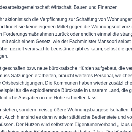
desarbeitsgemeinschaft Wirtschaft, Bauen und Finanzen
r aktionistisch die Verpflichtung zur Schaffung von Wohnunge
d findet sie keine eigenen Mittel gegen die Wohnungsnot vorzu
 Förderungsmaßnahmen zurück oder endlich einmal die strang
 mit solch einem Gesetz, wie der Fachminister Mansoori selbst 
er gezielt verursachte Leerstände gibt es kaum; selbst die 
gen.
at geschaffen bzw. neue bürokratische Hürden aufgebaut, die 
 Satzungen erarbeiten, braucht weiteres Personal, welches rec
iele Ortsbesichtigungen. Die Kommunen haben wieder zusätzlich
beispiel für die explodierende Bürokratie in unserem Land, die
entliche Ausgaben in die Höhe schnellen lässt.
er stehen, sondern meist größere Wohnungsbaugesellschaften.
en. Auch hier sind es dann wieder städtische Bedienstete und
 müssen. Der Nutzen wird selbst vom Eigentümerverband „Haus u
s keine guten Erfahrungen gemacht hatte. Zitat: „Der bürokra