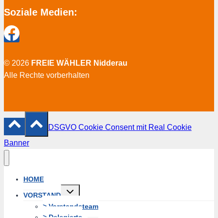
Soziale Medien:
© 2026
FREIE WÄHLER Nidderau
Alle Rechte vorberhalten
DSGVO Cookie Consent mit Real Cookie
Banner
HOME
Untermenü
VORSTAND
erweitern
> Vorstandsteam
> Delegierte