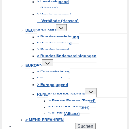
> Landesjugend
(Hessen)
> Vereinigungen /
Verbände (Hessen)
Untermenü
DEUTSCHLAND
erweitern
> Bundesvereinigung
> Bundesverband
> Bundesjugend
> Bundesländervereinigungen
Untermenü
EUROPA
erweitern
> Europafraktion
> Europapartner
> Europajugend
Untermenü
RENEW EUROPE GROUP
erweitern
> Renew Europe (Partei)
> EDP / PDE (Partner)
> ALDE (Allianz)
> MEHR ERFAHREN
Search