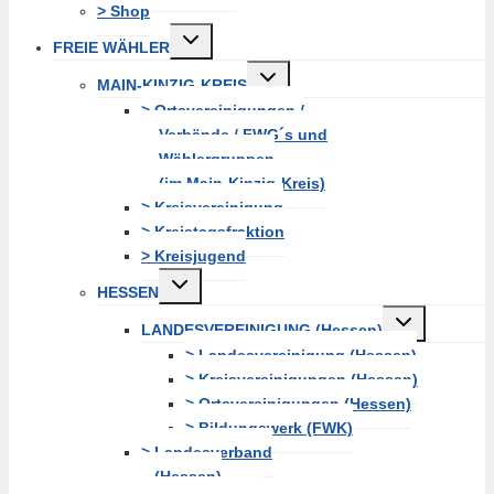
> Shop
Untermenü
FREIE WÄHLER
erweitern
Untermenü
MAIN-KINZIG-KREIS
erweitern
> Ortsvereinigungen /
Verbände / FWG´s und
Wählergruppen
(im Main-Kinzig-Kreis)
> Kreisvereinigung
> Kreistagsfraktion
> Kreisjugend
Untermenü
HESSEN
erweitern
Untermenü
LANDESVEREINIGUNG (Hessen)
erweitern
> Landesvereinigung (Hessen)
> Kreisvereinigungen (Hessen)
> Ortsvereinigungen (Hessen)
> Bildungswerk (FWK)
> Landesverband
(Hessen)