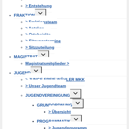
> Entstehung
Untermenü
FRAKTION
erweitern
> Fraktionsteam
> Anträge
> Ortsbeiräte
> Sitzungstermine
> Sitzzuteilung
Untermenü
MAGISTRAT
erweitern
Magistratsmitglieder >
Untermenü
JUGEND
erweitern
> JUNGE FREIE WÄHLER MKK
> Unser Jugendteam
Untermenü
JUGENDVEREINIGUNG
erweitern
Untermenü
GRUNDORDNUNG
erweitern
> Übersicht
Untermenü
PROGRAMMATIK
erweitern
> Jugendprogramm