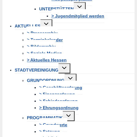
Untermenü
UNTERSTÜTZEN
erweitern
> Jugendmitglied werden
Untermenü
AKTUELLES
erweitern
> Pressearchiv
> Terminkalender
> Bilderarchiv
> Soziale Medien
> Aktuelles Hessen
Untermenü
STADTVEREINIGUNG
erweitern
Untermenü
GRUNDORDNUNG
erweitern
> Geschäftsordnung
> Finanzordnung
> Schiedsordnung
> Ehrungsordnung
Untermenü
PROGRAMMATIK
erweitern
> Grundwerte
> Satzung