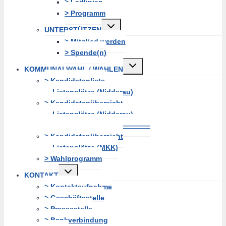
> Leitlinien
> Programm
Untermenü
UNTERSTÜTZEN
erweitern
> Mitglied werden
> Spende(n)
Untermenü
KOMMUNALWAHL / WAHLEN
erweitern
> Kandidatenliste
Listenplätze (Nidderau)
> Kandidatenübersicht
Listenplätze (Nidderau)
———————————————
> Kandidatenübersicht
Listenplätze (MKK)
> Wahlprogramm
Untermenü
KONTAKT
erweitern
> Kontaktaufnahme
> Geschäftsstelle
> Pressestelle
> Bankverbindung