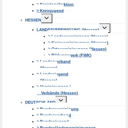
> Kreistagsfraktion
> Kreisjugend
Untermenü
HESSEN
erweitern
Untermenü
LANDESVEREINIGUNG (Hessen)
erweitern
> Landesvereinigung (Hessen)
> Kreisvereinigungen (Hessen)
> Ortsvereinigungen (Hessen)
> Bildungswerk (FWK)
> Landesverband
(Hessen)
> Landesjugend
(Hessen)
> Vereinigungen /
Verbände (Hessen)
Untermenü
DEUTSCHLAND
erweitern
> Bundesvereinigung
> Bundesverband
> Bundesjugend
> Bundesländervereinigungen