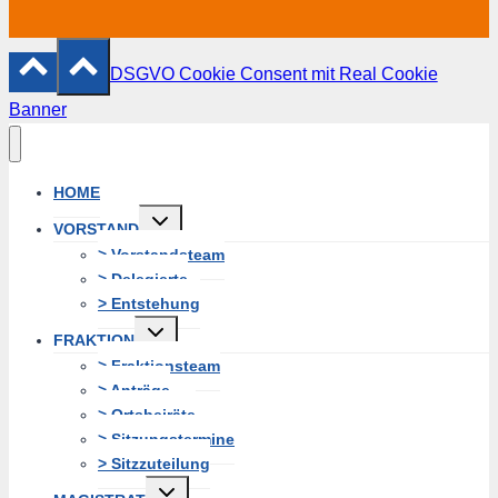
DSGVO Cookie Consent mit Real Cookie
Banner
HOME
Untermenü
VORSTAND
erweitern
> Vorstandsteam
> Delegierte
> Entstehung
Untermenü
FRAKTION
erweitern
> Fraktionsteam
> Anträge
> Ortsbeiräte
> Sitzungstermine
> Sitzzuteilung
Untermenü