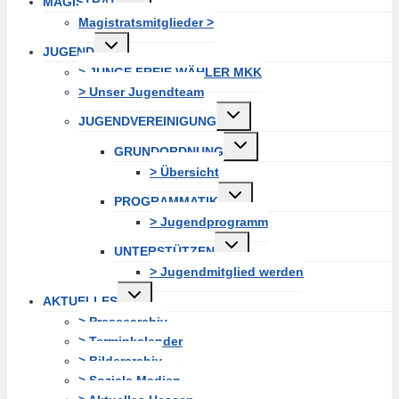
MAGISTRAT
erweitern
Magistratsmitglieder >
Untermenü
JUGEND
erweitern
> JUNGE FREIE WÄHLER MKK
> Unser Jugendteam
Untermenü
JUGENDVEREINIGUNG
erweitern
Untermenü
GRUNDORDNUNG
erweitern
> Übersicht
Untermenü
PROGRAMMATIK
erweitern
> Jugendprogramm
Untermenü
UNTERSTÜTZEN
erweitern
> Jugendmitglied werden
Untermenü
AKTUELLES
erweitern
> Pressearchiv
> Terminkalender
> Bilderarchiv
> Soziale Medien