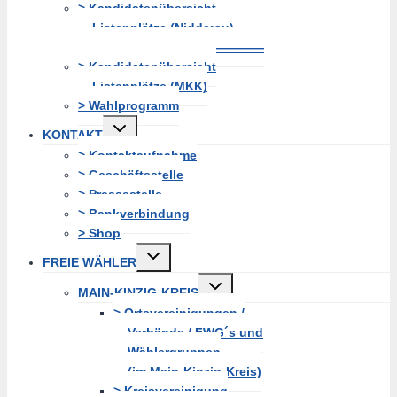
> Kandidatenübersicht
Listenplätze (Nidderau)
———————————————
> Kandidatenübersicht
Listenplätze (MKK)
> Wahlprogramm
Untermenü
KONTAKT
erweitern
> Kontaktaufnahme
> Geschäftsstelle
> Pressestelle
> Bankverbindung
> Shop
Untermenü
FREIE WÄHLER
erweitern
Untermenü
MAIN-KINZIG-KREIS
erweitern
> Ortsvereinigungen /
Verbände / FWG´s und
Wählergruppen
(im Main-Kinzig-Kreis)
> Kreisvereinigung