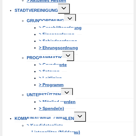
> Aktuelles Hessen
Untermenü
STADTVEREINIGUNG
erweitern
Untermenü
GRUNDORDNUNG
erweitern
> Geschäftsordnung
> Finanzordnung
> Schiedsordnung
> Ehrungsordnung
Untermenü
PROGRAMMATIK
erweitern
> Grundwerte
> Satzung
> Leitlinien
> Programm
Untermenü
UNTERSTÜTZEN
erweitern
> Mitglied werden
> Spende(n)
Untermenü
KOMMUNALWAHL / WAHLEN
erweitern
> Kandidatenliste
Listenplätze (Nidderau)