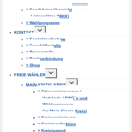
———————————————
> Kandidatenübersicht
Listenplätze (MKK)
> Wahlprogramm
Untermenü
KONTAKT
erweitern
> Kontaktaufnahme
> Geschäftsstelle
> Pressestelle
> Bankverbindung
> Shop
Untermenü
FREIE WÄHLER
erweitern
Untermenü
MAIN-KINZIG-KREIS
erweitern
> Ortsvereinigungen /
Verbände / FWG´s und
Wählergruppen
(im Main-Kinzig-Kreis)
> Kreisvereinigung
> Kreistagsfraktion
> Kreisjugend