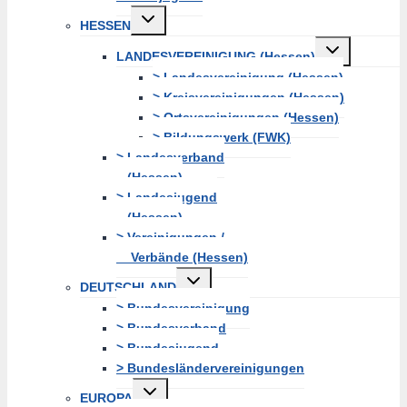
Untermenü
HESSEN
erweitern
Untermenü
LANDESVEREINIGUNG (Hessen)
erweitern
> Landesvereinigung (Hessen)
> Kreisvereinigungen (Hessen)
> Ortsvereinigungen (Hessen)
> Bildungswerk (FWK)
> Landesverband
(Hessen)
> Landesjugend
(Hessen)
> Vereinigungen /
Verbände (Hessen)
Untermenü
DEUTSCHLAND
erweitern
> Bundesvereinigung
> Bundesverband
> Bundesjugend
> Bundesländervereinigungen
Untermenü
EUROPA
erweitern