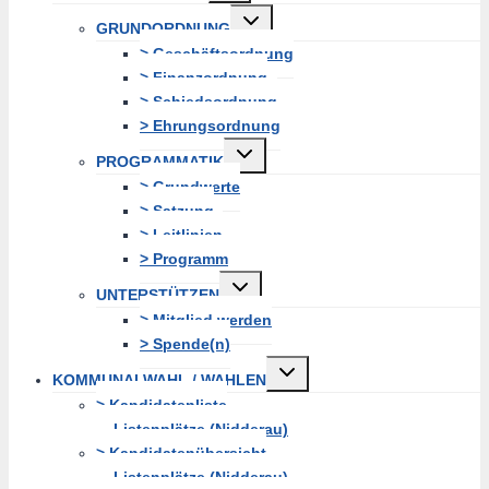
Untermenü
GRUNDORDNUNG
erweitern
> Geschäftsordnung
> Finanzordnung
> Schiedsordnung
> Ehrungsordnung
Untermenü
PROGRAMMATIK
erweitern
> Grundwerte
> Satzung
> Leitlinien
> Programm
Untermenü
UNTERSTÜTZEN
erweitern
> Mitglied werden
> Spende(n)
Untermenü
KOMMUNALWAHL / WAHLEN
erweitern
> Kandidatenliste
Listenplätze (Nidderau)
> Kandidatenübersicht
Listenplätze (Nidderau)