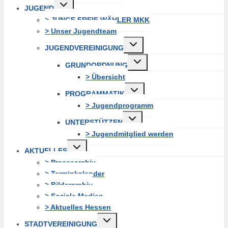
Untermenü
JUGEND
erweitern
> JUNGE FREIE WÄHLER MKK
> Unser Jugendteam
Untermenü
JUGENDVEREINIGUNG
erweitern
Untermenü
GRUNDORDNUNG
erweitern
> Übersicht
Untermenü
PROGRAMMATIK
erweitern
> Jugendprogramm
Untermenü
UNTERSTÜTZEN
erweitern
> Jugendmitglied werden
Untermenü
AKTUELLES
erweitern
> Pressearchiv
> Terminkalender
> Bilderarchiv
> Soziale Medien
> Aktuelles Hessen
Untermenü
STADTVEREINIGUNG
erweitern