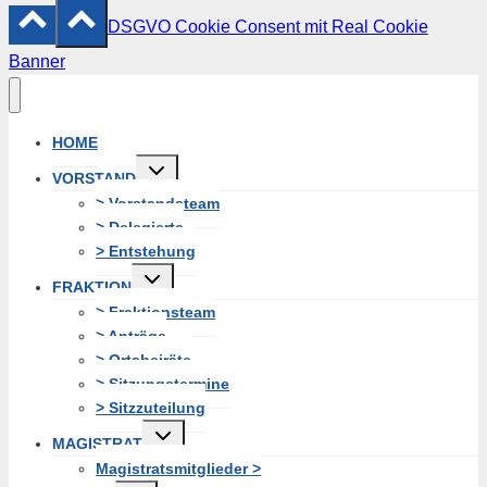
DSGVO Cookie Consent mit Real Cookie
Banner
HOME
Untermenü
VORSTAND
erweitern
> Vorstandsteam
> Delegierte
> Entstehung
Untermenü
FRAKTION
erweitern
> Fraktionsteam
> Anträge
> Ortsbeiräte
> Sitzungstermine
> Sitzzuteilung
Untermenü
MAGISTRAT
erweitern
Magistratsmitglieder >