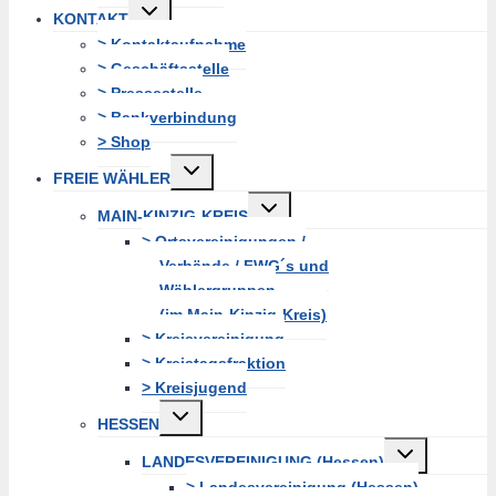
Untermenü
KONTAKT
erweitern
> Kontaktaufnahme
> Geschäftsstelle
> Pressestelle
> Bankverbindung
> Shop
Untermenü
FREIE WÄHLER
erweitern
Untermenü
MAIN-KINZIG-KREIS
erweitern
> Ortsvereinigungen /
Verbände / FWG´s und
Wählergruppen
(im Main-Kinzig-Kreis)
> Kreisvereinigung
> Kreistagsfraktion
> Kreisjugend
Untermenü
HESSEN
erweitern
Untermenü
LANDESVEREINIGUNG (Hessen)
erweitern
> Landesvereinigung (Hessen)