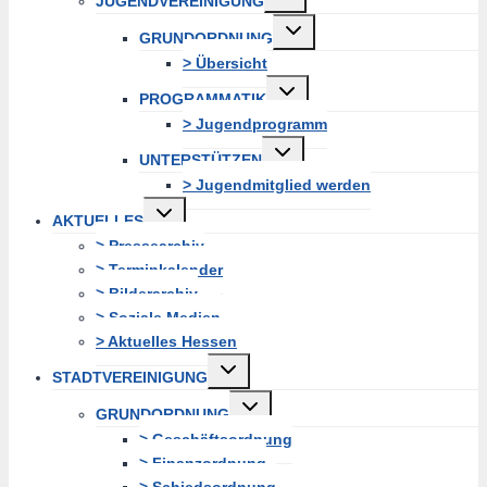
JUGENDVEREINIGUNG
erweitern
Untermenü
GRUNDORDNUNG
erweitern
> Übersicht
Untermenü
PROGRAMMATIK
erweitern
> Jugendprogramm
Untermenü
UNTERSTÜTZEN
erweitern
> Jugendmitglied werden
Untermenü
AKTUELLES
erweitern
> Pressearchiv
> Terminkalender
> Bilderarchiv
> Soziale Medien
> Aktuelles Hessen
Untermenü
STADTVEREINIGUNG
erweitern
Untermenü
GRUNDORDNUNG
erweitern
> Geschäftsordnung
> Finanzordnung
> Schiedsordnung