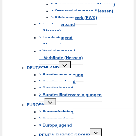
> Kreisvereinigungen (Hessen)
> Ortsvereinigungen (Hessen)
> Bildungswerk (FWK)
> Landesverband
(Hessen)
> Landesjugend
(Hessen)
> Vereinigungen /
Verbände (Hessen)
Untermenü
DEUTSCHLAND
erweitern
> Bundesvereinigung
> Bundesverband
> Bundesjugend
> Bundesländervereinigungen
Untermenü
EUROPA
erweitern
> Europafraktion
> Europapartner
> Europajugend
Untermenü
RENEW EUROPE GROUP
erweitern