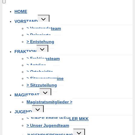
HOME
Untermenü
VORSTAND
erweitern
> Vorstandsteam
> Delegierte
> Entstehung
Untermenü
FRAKTION
erweitern
> Fraktionsteam
> Anträge
> Ortsbeiräte
> Sitzungstermine
> Sitzzuteilung
Untermenü
MAGISTRAT
erweitern
Magistratsmitglieder >
Untermenü
JUGEND
erweitern
> JUNGE FREIE WÄHLER MKK
> Unser Jugendteam
Untermenü