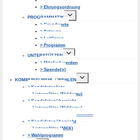
> Ehrungsordnung
Untermenü
PROGRAMMATIK
erweitern
> Grundwerte
> Satzung
> Leitlinien
> Programm
Untermenü
UNTERSTÜTZEN
erweitern
> Mitglied werden
> Spende(n)
Untermenü
KOMMUNALWAHL / WAHLEN
erweitern
> Kandidatenliste
Listenplätze (Nidderau)
> Kandidatenübersicht
Listenplätze (Nidderau)
———————————————
> Kandidatenübersicht
Listenplätze (MKK)
> Wahlprogramm