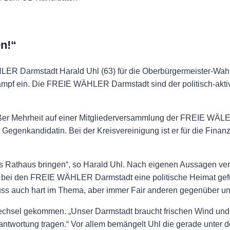
n!“
ER Darmstadt Harald Uhl (63) für die Oberbürgermeister-Wahl
lkampf ein. Die FREIE WÄHLER Darmstadt sind der politisch-akt
großer Mehrheit auf einer Mitgliederversammlung der FREIE WÄL
genkandidatin. Bei der Kreisvereinigung ist er für die Finanze
s Rathaus bringen“, so Harald Uhl. Nach eigenen Aussagen verfo
n bei den FREIE WÄHLER Darmstadt eine politische Heimat gef
muss auch hart im Thema, aber immer Fair anderen gegenüber un
ikwechsel gekommen. „Unser Darmstadt braucht frischen Wind und 
erantwortung tragen.“ Vor allem bemängelt Uhl die gerade unte