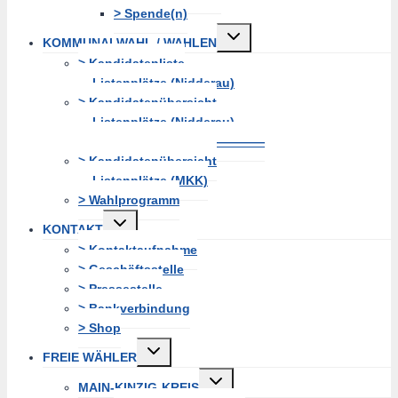
> Spende(n)
Untermenü
KOMMUNALWAHL / WAHLEN
erweitern
> Kandidatenliste
Listenplätze (Nidderau)
> Kandidatenübersicht
Listenplätze (Nidderau)
———————————————
> Kandidatenübersicht
Listenplätze (MKK)
> Wahlprogramm
Untermenü
KONTAKT
erweitern
> Kontaktaufnahme
> Geschäftsstelle
> Pressestelle
> Bankverbindung
> Shop
Untermenü
FREIE WÄHLER
erweitern
Untermenü
MAIN-KINZIG-KREIS
erweitern