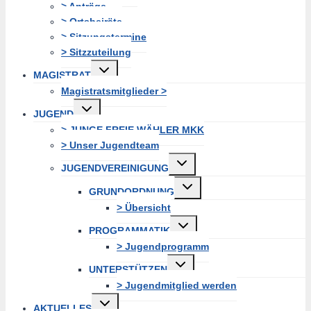
> Anträge
> Ortsbeiräte
> Sitzungstermine
> Sitzzuteilung
Untermenü
MAGISTRAT
erweitern
Magistratsmitglieder >
Untermenü
JUGEND
erweitern
> JUNGE FREIE WÄHLER MKK
> Unser Jugendteam
Untermenü
JUGENDVEREINIGUNG
erweitern
Untermenü
GRUNDORDNUNG
erweitern
> Übersicht
Untermenü
PROGRAMMATIK
erweitern
> Jugendprogramm
Untermenü
UNTERSTÜTZEN
erweitern
> Jugendmitglied werden
Untermenü
AKTUELLES
erweitern