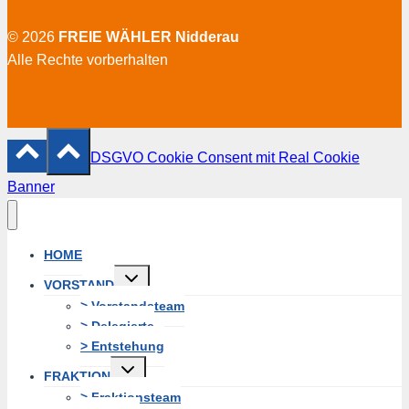
© 2026
FREIE WÄHLER Nidderau
Alle Rechte vorberhalten
DSGVO Cookie Consent mit Real Cookie
Banner
HOME
Untermenü
VORSTAND
erweitern
> Vorstandsteam
> Delegierte
> Entstehung
Untermenü
FRAKTION
erweitern
> Fraktionsteam