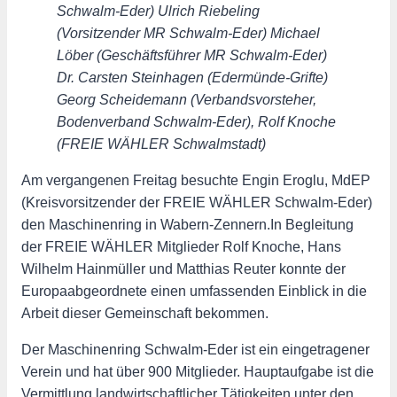
Schwalm-Eder) Ulrich Riebeling
(Vorsitzender MR Schwalm-Eder) Michael
Löber (Geschäftsführer MR Schwalm-Eder)
Dr. Carsten Steinhagen (Edermünde-Grifte)
Georg Scheidemann (Verbandsvorsteher,
Bodenverband Schwalm-Eder), Rolf Knoche
(FREIE WÄHLER Schwalmstadt)
Am vergangenen Freitag besuchte Engin Eroglu, MdEP
(Kreisvorsitzender der FREIE WÄHLER Schwalm-Eder)
den Maschinenring in Wabern-Zennern.In Begleitung
der FREIE WÄHLER Mitglieder Rolf Knoche, Hans
Wilhelm Hainmüller und Matthias Reuter konnte der
Europaabgeordnete einen umfassenden Einblick in die
Arbeit dieser Gemeinschaft bekommen.
Der Maschinenring Schwalm-Eder ist ein eingetragener
Verein und hat über 900 Mitglieder. Hauptaufgabe ist die
Vermittlung landwirtschaftlicher Tätigkeiten unter den