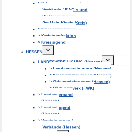
> Ortsvereinigungen /
Verbände / FWG´s und
Wählergruppen
(im Main-Kinzig-Kreis)
> Kreisvereinigung
> Kreistagsfraktion
> Kreisjugend
Untermenü
HESSEN
erweitern
Untermenü
LANDESVEREINIGUNG (Hessen)
erweitern
> Landesvereinigung (Hessen)
> Kreisvereinigungen (Hessen)
> Ortsvereinigungen (Hessen)
> Bildungswerk (FWK)
> Landesverband
(Hessen)
> Landesjugend
(Hessen)
> Vereinigungen /
Verbände (Hessen)