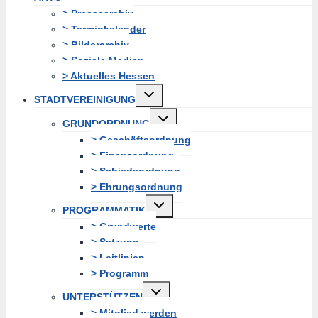
> Pressearchiv
> Terminkalender
> Bilderarchiv
> Soziale Medien
> Aktuelles Hessen
Untermenü
STADTVEREINIGUNG
erweitern
Untermenü
GRUNDORDNUNG
erweitern
> Geschäftsordnung
> Finanzordnung
> Schiedsordnung
> Ehrungsordnung
Untermenü
PROGRAMMATIK
erweitern
> Grundwerte
> Satzung
> Leitlinien
> Programm
Untermenü
UNTERSTÜTZEN
erweitern
> Mitglied werden