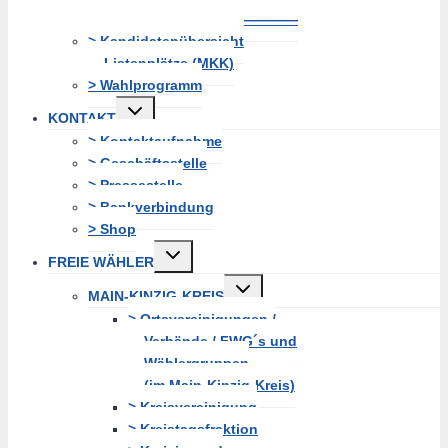
———————————————
> Kandidatenübersicht
Listenplätze (MKK)
> Wahlprogramm
Untermenü
KONTAKT
erweitern
> Kontaktaufnahme
> Geschäftsstelle
> Pressestelle
> Bankverbindung
> Shop
Untermenü
FREIE WÄHLER
erweitern
Untermenü
MAIN-KINZIG-KREIS
erweitern
> Ortsvereinigungen /
Verbände / FWG´s und
Wählergruppen
(im Main-Kinzig-Kreis)
> Kreisvereinigung
> Kreistagsfraktion