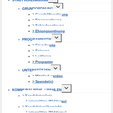
erweitern
Untermenü
GRUNDORDNUNG
erweitern
> Geschäftsordnung
> Finanzordnung
> Schiedsordnung
> Ehrungsordnung
Untermenü
PROGRAMMATIK
erweitern
> Grundwerte
> Satzung
> Leitlinien
> Programm
Untermenü
UNTERSTÜTZEN
erweitern
> Mitglied werden
> Spende(n)
Untermenü
KOMMUNALWAHL / WAHLEN
erweitern
> Kandidatenliste
Listenplätze (Nidderau)
> Kandidatenübersicht
Listenplätze (Nidderau)