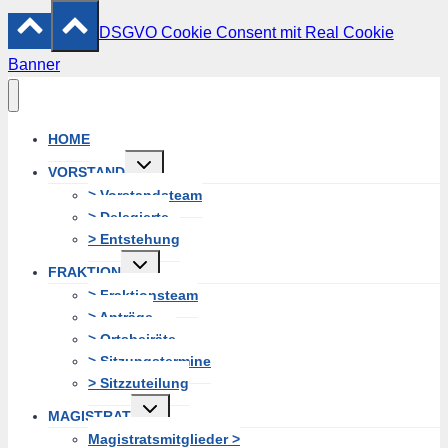
DSGVO Cookie Consent mit Real Cookie
Banner
HOME
Untermenü
VORSTAND
erweitern
> Vorstandsteam
> Delegierte
> Entstehung
Untermenü
FRAKTION
erweitern
> Fraktionsteam
> Anträge
> Ortsbeiräte
> Sitzungstermine
> Sitzzuteilung
Untermenü
MAGISTRAT
erweitern
Magistratsmitglieder >