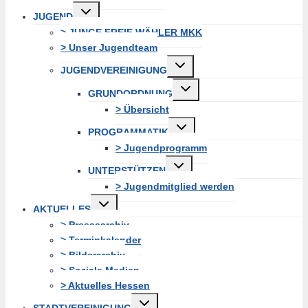
Untermenü
JUGEND
erweitern
> JUNGE FREIE WÄHLER MKK
> Unser Jugendteam
Untermenü
JUGENDVEREINIGUNG
erweitern
Untermenü
GRUNDORDNUNG
erweitern
> Übersicht
Untermenü
PROGRAMMATIK
erweitern
> Jugendprogramm
Untermenü
UNTERSTÜTZEN
erweitern
> Jugendmitglied werden
Untermenü
AKTUELLES
erweitern
> Pressearchiv
> Terminkalender
> Bilderarchiv
> Soziale Medien
> Aktuelles Hessen
Untermenü
STADTVEREINIGUNG