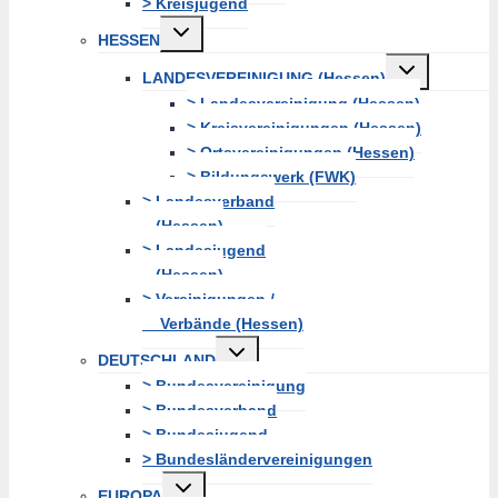
> Kreisjugend
Untermenü
HESSEN
erweitern
Untermenü
LANDESVEREINIGUNG (Hessen)
erweitern
> Landesvereinigung (Hessen)
> Kreisvereinigungen (Hessen)
> Ortsvereinigungen (Hessen)
> Bildungswerk (FWK)
> Landesverband
(Hessen)
> Landesjugend
(Hessen)
> Vereinigungen /
Verbände (Hessen)
Untermenü
DEUTSCHLAND
erweitern
> Bundesvereinigung
> Bundesverband
> Bundesjugend
> Bundesländervereinigungen
Untermenü
EUROPA