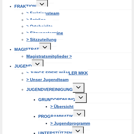
Untermenü
FRAKTION
erweitern
> Fraktionsteam
> Anträge
> Ortsbeiräte
> Sitzungstermine
> Sitzzuteilung
Untermenü
MAGISTRAT
erweitern
Magistratsmitglieder >
Untermenü
JUGEND
erweitern
> JUNGE FREIE WÄHLER MKK
> Unser Jugendteam
Untermenü
JUGENDVEREINIGUNG
erweitern
Untermenü
GRUNDORDNUNG
erweitern
> Übersicht
Untermenü
PROGRAMMATIK
erweitern
> Jugendprogramm
Untermenü
UNTERSTÜTZEN
erweitern