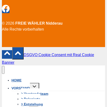
© 2026
FREIE WÄHLER Nidderau
Alle Rechte vorberhalten
DSGVO Cookie Consent mit Real Cookie
Banner
HOME
Untermenü
VORSTAND
erweitern
> Vorstandsteam
> Delegierte
> Entstehung