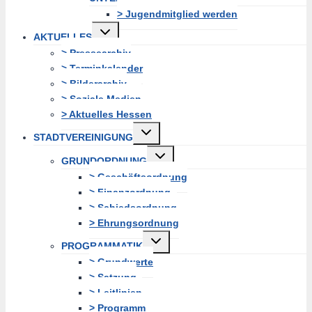
> Jugendmitglied werden
Untermenü
AKTUELLES
erweitern
> Pressearchiv
> Terminkalender
> Bilderarchiv
> Soziale Medien
> Aktuelles Hessen
Untermenü
STADTVEREINIGUNG
erweitern
Untermenü
GRUNDORDNUNG
erweitern
> Geschäftsordnung
> Finanzordnung
> Schiedsordnung
> Ehrungsordnung
Untermenü
PROGRAMMATIK
erweitern
> Grundwerte
> Satzung
> Leitlinien
> Programm