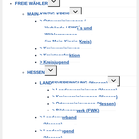
FREIE WÄHLER
erweitern
Untermenü
MAIN-KINZIG-KREIS
erweitern
> Ortsvereinigungen /
Verbände / FWG´s und
Wählergruppen
(im Main-Kinzig-Kreis)
> Kreisvereinigung
> Kreistagsfraktion
> Kreisjugend
Untermenü
HESSEN
erweitern
Untermenü
LANDESVEREINIGUNG (Hessen)
erweitern
> Landesvereinigung (Hessen)
> Kreisvereinigungen (Hessen)
> Ortsvereinigungen (Hessen)
> Bildungswerk (FWK)
> Landesverband
(Hessen)
> Landesjugend
(Hessen)