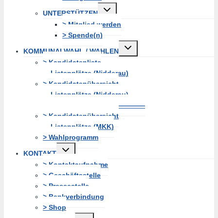
Untermenü
UNTERSTÜTZEN
erweitern
> Mitglied werden
> Spende(n)
Untermenü
KOMMUNALWAHL / WAHLEN
erweitern
> Kandidatenliste
Listenplätze (Nidderau)
> Kandidatenübersicht
Listenplätze (Nidderau)
———————————————
> Kandidatenübersicht
Listenplätze (MKK)
> Wahlprogramm
Untermenü
KONTAKT
erweitern
> Kontaktaufnahme
> Geschäftsstelle
> Pressestelle
> Bankverbindung
> Shop
Untermenü