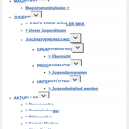
MAGISTRAT
erweitern
Magistratsmitglieder >
Untermenü
JUGEND
erweitern
> JUNGE FREIE WÄHLER MKK
> Unser Jugendteam
Untermenü
JUGENDVEREINIGUNG
erweitern
Untermenü
GRUNDORDNUNG
erweitern
> Übersicht
Untermenü
PROGRAMMATIK
erweitern
> Jugendprogramm
Untermenü
UNTERSTÜTZEN
erweitern
> Jugendmitglied werden
Untermenü
AKTUELLES
erweitern
> Pressearchiv
> Terminkalender
> Bilderarchiv
> Soziale Medien