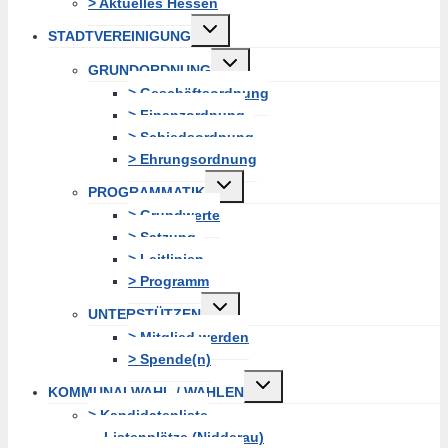
> Aktuelles Hessen
Untermenü
STADTVEREINIGUNG
erweitern
Untermenü
GRUNDORDNUNG
erweitern
> Geschäftsordnung
> Finanzordnung
> Schiedsordnung
> Ehrungsordnung
Untermenü
PROGRAMMATIK
erweitern
> Grundwerte
> Satzung
> Leitlinien
> Programm
Untermenü
UNTERSTÜTZEN
erweitern
> Mitglied werden
> Spende(n)
Untermenü
KOMMUNALWAHL / WAHLEN
erweitern
> Kandidatenliste
Listenplätze (Nidderau)