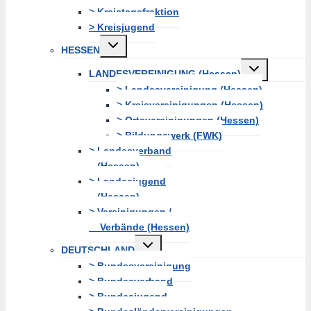
> Kreistagsfraktion
> Kreisjugend
Untermenü
HESSEN
erweitern
Untermenü
LANDESVEREINIGUNG (Hessen)
erweitern
> Landesvereinigung (Hessen)
> Kreisvereinigungen (Hessen)
> Ortsvereinigungen (Hessen)
> Bildungswerk (FWK)
> Landesverband
(Hessen)
> Landesjugend
(Hessen)
> Vereinigungen /
Verbände (Hessen)
Untermenü
DEUTSCHLAND
erweitern
> Bundesvereinigung
> Bundesverband
> Bundesjugend