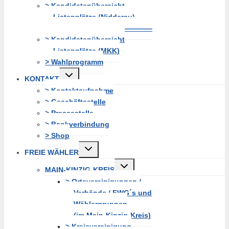
> Kandidatenübersicht
Listenplätze (Nidderau)
———————————————
> Kandidatenübersicht
Listenplätze (MKK)
> Wahlprogramm
Untermenü
KONTAKT
erweitern
> Kontaktaufnahme
> Geschäftsstelle
> Pressestelle
> Bankverbindung
> Shop
Untermenü
FREIE WÄHLER
erweitern
Untermenü
MAIN-KINZIG-KREIS
erweitern
> Ortsvereinigungen /
Verbände / FWG´s und
Wählergruppen
(im Main-Kinzig-Kreis)
> Kreisvereinigung