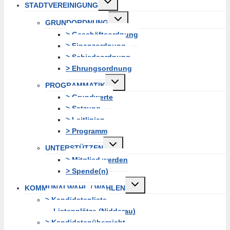
STADTVEREINIGUNG
erweitern
Untermenü
GRUNDORDNUNG
erweitern
> Geschäftsordnung
> Finanzordnung
> Schiedsordnung
> Ehrungsordnung
Untermenü
PROGRAMMATIK
erweitern
> Grundwerte
> Satzung
> Leitlinien
> Programm
Untermenü
UNTERSTÜTZEN
erweitern
> Mitglied werden
> Spende(n)
Untermenü
KOMMUNALWAHL / WAHLEN
erweitern
> Kandidatenliste
Listenplätze (Nidderau)
> Kandidatenübersicht