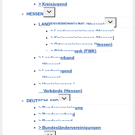
> Kreisjugend
Untermenü
HESSEN
erweitern
Untermenü
LANDESVEREINIGUNG (Hessen)
erweitern
> Landesvereinigung (Hessen)
> Kreisvereinigungen (Hessen)
> Ortsvereinigungen (Hessen)
> Bildungswerk (FWK)
> Landesverband
(Hessen)
> Landesjugend
(Hessen)
> Vereinigungen /
Verbände (Hessen)
Untermenü
DEUTSCHLAND
erweitern
> Bundesvereinigung
> Bundesverband
> Bundesjugend
> Bundesländervereinigungen
Untermenü