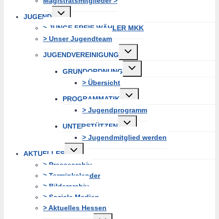
Magistratsmitglieder >
Untermenü
JUGEND
erweitern
> JUNGE FREIE WÄHLER MKK
> Unser Jugendteam
Untermenü
JUGENDVEREINIGUNG
erweitern
Untermenü
GRUNDORDNUNG
erweitern
> Übersicht
Untermenü
PROGRAMMATIK
erweitern
> Jugendprogramm
Untermenü
UNTERSTÜTZEN
erweitern
> Jugendmitglied werden
Untermenü
AKTUELLES
erweitern
> Pressearchiv
> Terminkalender
> Bilderarchiv
> Soziale Medien
> Aktuelles Hessen
Untermenü