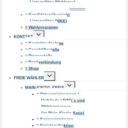
Listenplätze (Nidderau)
———————————————
> Kandidatenübersicht
Listenplätze (MKK)
> Wahlprogramm
Untermenü
KONTAKT
erweitern
> Kontaktaufnahme
> Geschäftsstelle
> Pressestelle
> Bankverbindung
> Shop
Untermenü
FREIE WÄHLER
erweitern
Untermenü
MAIN-KINZIG-KREIS
erweitern
> Ortsvereinigungen /
Verbände / FWG´s und
Wählergruppen
(im Main-Kinzig-Kreis)
> Kreisvereinigung
> Kreistagsfraktion