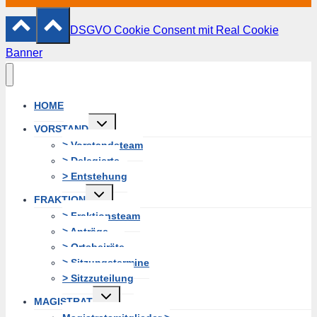
DSGVO Cookie Consent mit Real Cookie
Banner
HOME
Untermenü
VORSTAND
erweitern
> Vorstandsteam
> Delegierte
> Entstehung
Untermenü
FRAKTION
erweitern
> Fraktionsteam
> Anträge
> Ortsbeiräte
> Sitzungstermine
> Sitzzuteilung
Untermenü
MAGISTRAT
erweitern