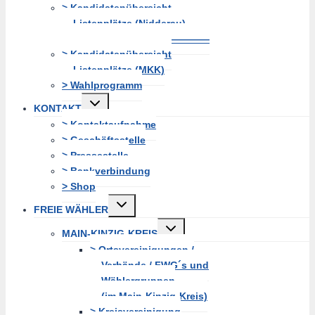
> Kandidatenübersicht
Listenplätze (Nidderau)
———————————————
> Kandidatenübersicht
Listenplätze (MKK)
> Wahlprogramm
Untermenü
KONTAKT
erweitern
> Kontaktaufnahme
> Geschäftsstelle
> Pressestelle
> Bankverbindung
> Shop
Untermenü
FREIE WÄHLER
erweitern
Untermenü
MAIN-KINZIG-KREIS
erweitern
> Ortsvereinigungen /
Verbände / FWG´s und
Wählergruppen
(im Main-Kinzig-Kreis)
> Kreisvereinigung