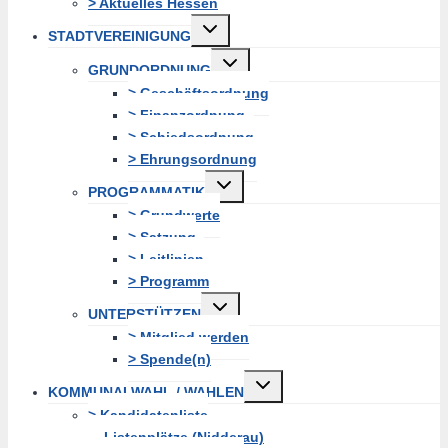
> Aktuelles Hessen
Untermenü
STADTVEREINIGUNG
erweitern
Untermenü
GRUNDORDNUNG
erweitern
> Geschäftsordnung
> Finanzordnung
> Schiedsordnung
> Ehrungsordnung
Untermenü
PROGRAMMATIK
erweitern
> Grundwerte
> Satzung
> Leitlinien
> Programm
Untermenü
UNTERSTÜTZEN
erweitern
> Mitglied werden
> Spende(n)
Untermenü
KOMMUNALWAHL / WAHLEN
erweitern
> Kandidatenliste
Listenplätze (Nidderau)